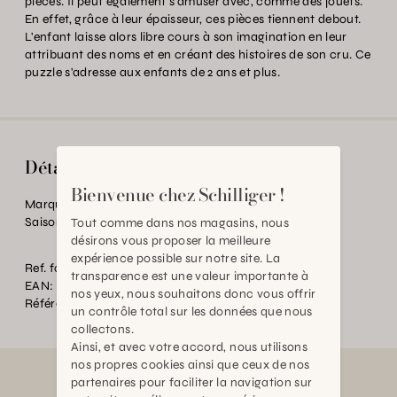
pièces. Il peut également s'amuser avec, comme des jouets.
En effet, grâce à leur épaisseur, ces pièces tiennent debout.
L'enfant laisse alors libre cours à son imagination en leur
attribuant des noms et en créant des histoires de son cru. Ce
puzzle s'adresse aux enfants de 2 ans et plus.
Détails
Bienvenue chez Schilliger !
Marque:
Melissa & Doug
Saison de floraison:
SANS
Tout comme dans nos magasins, nous
désirons vous proposer la meilleure
expérience possible sur notre site. La
Ref. fournisseur:
MEL 213724
transparence est une valeur importante à
EAN:
2000000405890
nos yeux, nous souhaitons donc vous offrir
Référence:
TC.P16289.0000.0000.0000
un contrôle total sur les données que nous
collectons.
Ainsi, et avec votre accord, nous utilisons
nos propres cookies ainsi que ceux de nos
partenaires pour faciliter la navigation sur