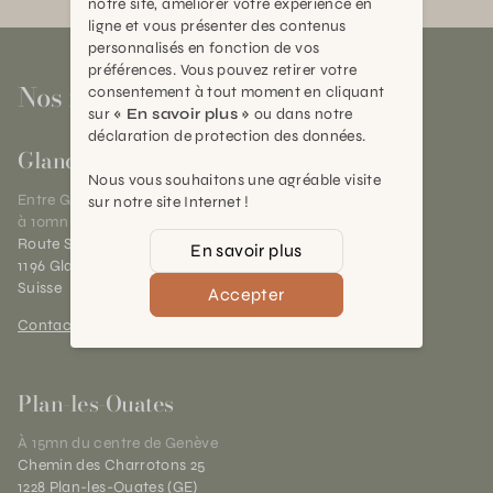
notre site, améliorer votre expérience en
ligne et vous présenter des contenus
personnalisés en fonction de vos
préférences. Vous pouvez retirer votre
Nos magasins
consentement à tout moment en cliquant
sur
« En savoir plus »
ou dans notre
déclaration de protection des données.
Gland
Nous vous souhaitons une agréable visite
Entre Genève et Lausanne,
sur notre site Internet !
à 10mn de Nyon
Route Suisse 40
En savoir plus
1196 Gland (VD)
Suisse
Accepter
Contact et horaires
Plan-les-Ouates
À 15mn du centre de Genève
Chemin des Charrotons 25
1228 Plan-les-Ouates (GE)