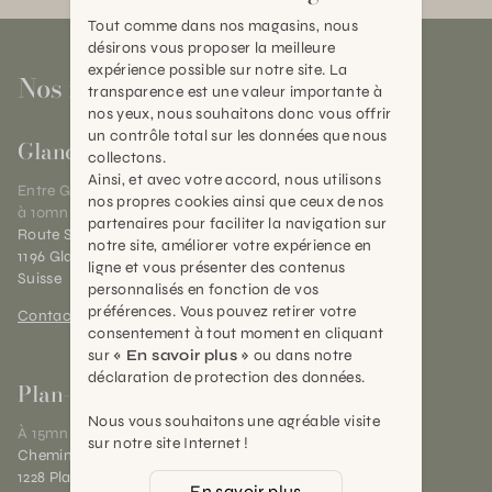
Tout comme dans nos magasins, nous
désirons vous proposer la meilleure
expérience possible sur notre site. La
Nos magasins
transparence est une valeur importante à
nos yeux, nous souhaitons donc vous offrir
un contrôle total sur les données que nous
Gland
collectons.
Ainsi, et avec votre accord, nous utilisons
Entre Genève et Lausanne,
nos propres cookies ainsi que ceux de nos
à 10mn de Nyon
partenaires pour faciliter la navigation sur
Route Suisse 40
notre site, améliorer votre expérience en
1196 Gland (VD)
ligne et vous présenter des contenus
Suisse
personnalisés en fonction de vos
préférences. Vous pouvez retirer votre
Contact et horaires
consentement à tout moment en cliquant
sur
« En savoir plus »
ou dans notre
déclaration de protection des données.
Plan-les-Ouates
Nous vous souhaitons une agréable visite
À 15mn du centre de Genève
sur notre site Internet !
Chemin des Charrotons 25
1228 Plan-les-Ouates (GE)
En savoir plus