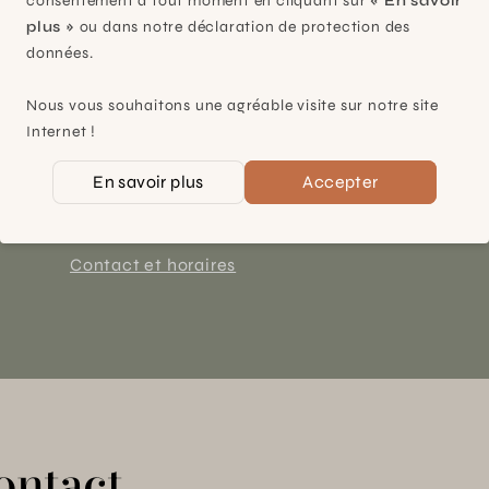
consentement à tout moment en cliquant sur
« En savoir
plus »
ou dans notre déclaration de protection des
données.
Plan-les-Ouates
Nous vous souhaitons une agréable visite sur notre site
Internet !
À 15mn du centre de Genève
Chemin des Charrotons 25
En savoir plus
Accepter
1228 Plan-les-Ouates (GE)
Suisse
Contact et horaires
ontact