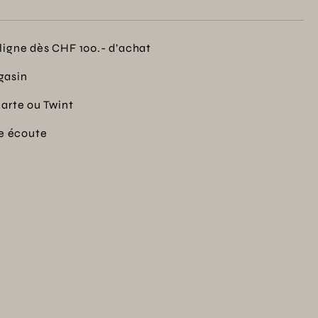
ligne dès CHF 100.- d’achat
gasin
carte ou Twint
re écoute