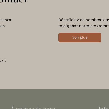
s, nos
Bénéficiez de nombreux a
les
rejoignant notre programme
Voir plus
ux :
À propos de nous
Info