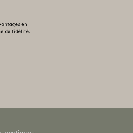
vantages en
 de fidélité.
s pratiques