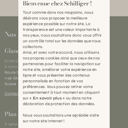
Bienvenue chez Schilliger !
Tout comme dans nos magasins, nous
désirons vous proposer la meilleure
expérience possible sur notre site. La
transparence est une valeur importante à
Nos magasins
nos yeux, nous souhaitons donc vous offrir
un contrôle total sur les données que nous
collectons.
Gland
Ainsi, et avec votre accord, nous utilisons
nos propres cookies ainsi que ceux de nos
Entre Genève et Lausanne,
partenaires pour faciliter la navigation sur
à 10mn de Nyon
notre site, améliorer votre expérience en
Route Suisse 40
ligne et vous présenter des contenus
1196 Gland (VD)
personnalisés en fonction de vos
Suisse
préférences. Vous pouvez retirer votre
consentement à tout moment en cliquant
Contact et horaires
sur
« En savoir plus »
ou dans notre
déclaration de protection des données.
Plan-les-Ouates
Nous vous souhaitons une agréable visite
sur notre site Internet !
À 15mn du centre de Genève