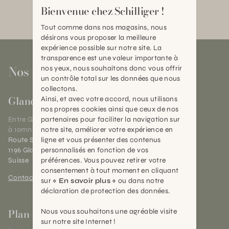
Bienvenue chez Schilliger !
Tout comme dans nos magasins, nous
désirons vous proposer la meilleure
expérience possible sur notre site. La
transparence est une valeur importante à
Nos magasins
nos yeux, nous souhaitons donc vous offrir
un contrôle total sur les données que nous
collectons.
Gland
Ainsi, et avec votre accord, nous utilisons
nos propres cookies ainsi que ceux de nos
partenaires pour faciliter la navigation sur
Entre Genève et Lausanne,
notre site, améliorer votre expérience en
à 10mn de Nyon
ligne et vous présenter des contenus
Route Suisse 40
personnalisés en fonction de vos
1196 Gland (VD)
préférences. Vous pouvez retirer votre
Suisse
consentement à tout moment en cliquant
Contact et horaires
sur
« En savoir plus »
ou dans notre
déclaration de protection des données.
Plan-les-Ouates
Nous vous souhaitons une agréable visite
sur notre site Internet !