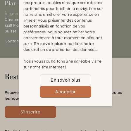
Plan-les-Ouates
nos propres cookies ainsi que ceux de nos
partenaires pour faciliter la navigation sur
À 15mn du centre de Genève
notre site, améliorer votre expérience en
Chemin des Charrotons 25
ligne et vous présenter des contenus
1228 Plan-les-Ouates (GE)
personnalisés en fonction de vos
Suisse
préférences. Vous pouvez retirer votre
consentement à tout moment en cliquant
Contact et horaires
sur
« En savoir plus »
ou dans notre
déclaration de protection des données.
Nous vous souhaitons une agréable visite
sur notre site Internet !
Rester en contact
En savoir plus
Accepter
Recevez nos offres exclusives, nos conseils pratiques et toutes
les nouvelles Schilliger
S'inscrire