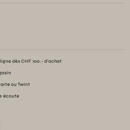
ligne dès CHF 100.- d’achat
gasin
carte ou Twint
re écoute