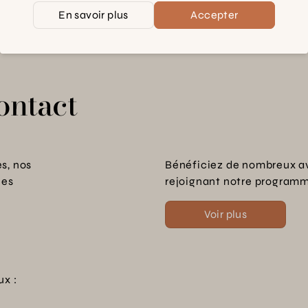
En savoir plus
Accepter
ontact
s, nos
Bénéficiez de nombreux a
les
rejoignant notre programme
Voir plus
ux :