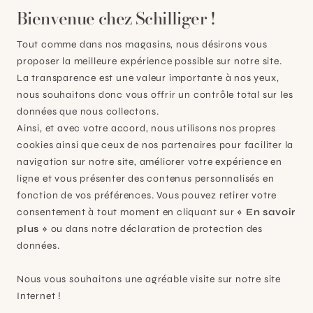
Bienvenue chez Schilliger !
Tout comme dans nos magasins, nous désirons vous
proposer la meilleure expérience possible sur notre site.
La transparence est une valeur importante à nos yeux,
nous souhaitons donc vous offrir un contrôle total sur les
données que nous collectons.
Ainsi, et avec votre accord, nous utilisons nos propres
cookies ainsi que ceux de nos partenaires pour faciliter la
navigation sur notre site, améliorer votre expérience en
Plan-les-Ouates
ligne et vous présenter des contenus personnalisés en
fonction de vos préférences. Vous pouvez retirer votre
À 15mn du centre de Genève
consentement à tout moment en cliquant sur
« En savoir
Chemin des Charrotons 25
plus »
ou dans notre déclaration de protection des
1228 Plan-les-Ouates (GE)
données.
Suisse
Nous vous souhaitons une agréable visite sur notre site
Contact et horaires
Internet !