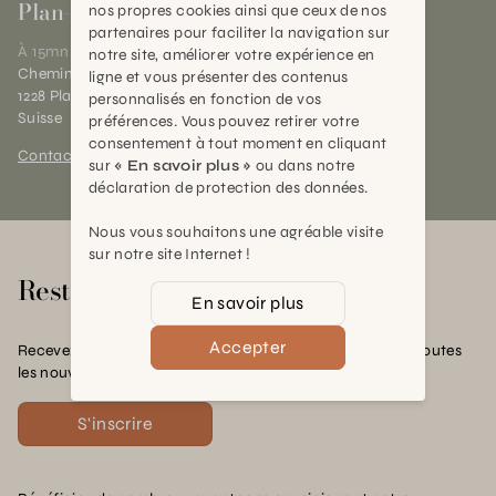
Plan-les-Ouates
nos propres cookies ainsi que ceux de nos
partenaires pour faciliter la navigation sur
À 15mn du centre de Genève
notre site, améliorer votre expérience en
Chemin des Charrotons 25
ligne et vous présenter des contenus
1228 Plan-les-Ouates (GE)
personnalisés en fonction de vos
Suisse
préférences. Vous pouvez retirer votre
consentement à tout moment en cliquant
Contact et horaires
sur
« En savoir plus »
ou dans notre
déclaration de protection des données.
Nous vous souhaitons une agréable visite
sur notre site Internet !
Rester en contact
En savoir plus
Accepter
Recevez nos offres exclusives, nos conseils pratiques et toutes
les nouvelles Schilliger
S'inscrire