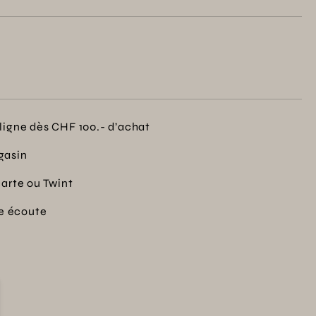
ligne dès CHF 100.- d’achat
gasin
carte ou Twint
re écoute