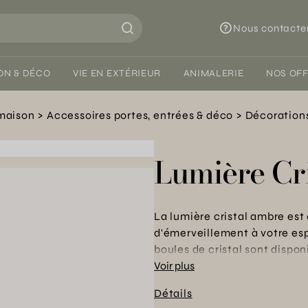
Nous contacte
ON & DÉCO
VIE EN EXTÉRIEUR
ANIMALERIE
NOS OF
 maison
Accessoires portes, entrées & déco
Décorations
Lumière Cr
La lumière cristal ambre es
d'émerveillement à votre esp
boules de cristal sont dispon
décoration d'intérieur. Vous 
Voir plus
lumineuse en touchant le bout
Détails
également poli pour un éclat 