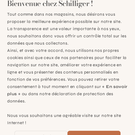
Bienvenue chez Schilliger !
Tout comme dans nos magasins, nous désirons vous
proposer la meilleure expérience possible sur notre site.
La transparence est une valeur importante à nos yeux,
nous souhaitons donc vous offrir un contrôle total sur les
données que nous collectons.
Ainsi, et avec votre accord, nous utilisons nos propres
cookies ainsi que ceux de nos partenaires pour faciliter la
Plan-les-Ouates
navigation sur notre site, améliorer votre expérience en
ligne et vous présenter des contenus personnalisés en
À 15mn du centre de Genève
fonction de vos préférences. Vous pouvez retirer votre
Chemin des Charrotons 25
consentement à tout moment en cliquant sur
« En savoir
1228 Plan-les-Ouates (GE)
plus »
ou dans notre déclaration de protection des
Suisse
données.
Contact et horaires
Nous vous souhaitons une agréable visite sur notre site
Internet !