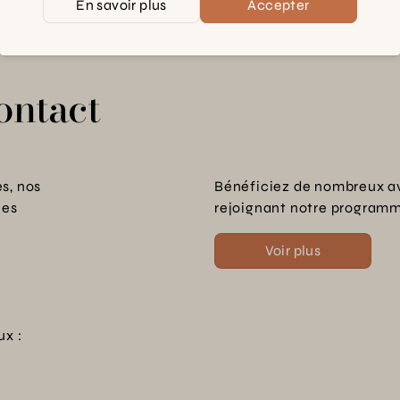
En savoir plus
Accepter
ontact
s, nos
Bénéficiez de nombreux a
les
rejoignant notre programme
Voir plus
ux :