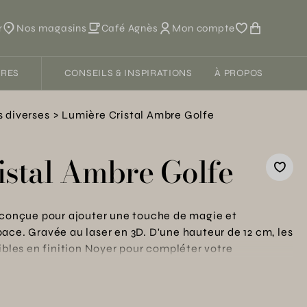
r
Nos magasins
Café Agnès
Mon compte
FRES
CONSEILS & INSPIRATIONS
À PROPOS
 diverses
Lumière Cristal Ambre Golfe
istal Ambre Golfe
t conçue pour ajouter une touche de magie et
ace. Gravée au laser en 3D. D'une hauteur de 12 cm, les
ibles en finition Noyer pour compléter votre
pouvez basculer entre trois niveaux d'intensité
on en cuivre sur le devant de la base. Le cristal est
qui reflète la lumière et crée un effet saisissant dans