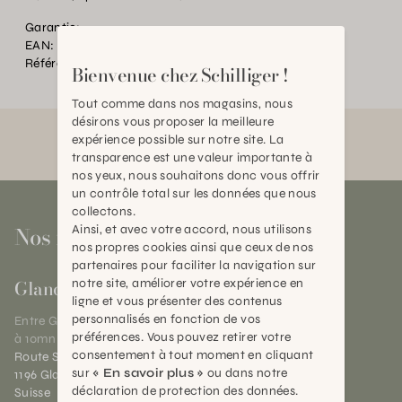
Garantie:
EAN:
2000000133507
Référence:
SE.011098.0000.0000.0000
Bienvenue chez Schilliger !
Tout comme dans nos magasins, nous
désirons vous proposer la meilleure
expérience possible sur notre site. La
transparence est une valeur importante à
nos yeux, nous souhaitons donc vous offrir
un contrôle total sur les données que nous
collectons.
Nos magasins
Ainsi, et avec votre accord, nous utilisons
nos propres cookies ainsi que ceux de nos
partenaires pour faciliter la navigation sur
Gland
notre site, améliorer votre expérience en
ligne et vous présenter des contenus
personnalisés en fonction de vos
Entre Genève et Lausanne,
préférences. Vous pouvez retirer votre
à 10mn de Nyon
consentement à tout moment en cliquant
Route Suisse 40
sur
« En savoir plus »
ou dans notre
1196 Gland (VD)
déclaration de protection des données.
Suisse