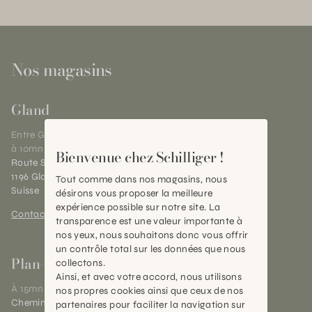
Nos magasins
Gland
Entre Genève et Lausanne,
à 10mn de Nyon
Bienvenue chez Schilliger !
Route Suisse 40
1196 Gland (VD)
Tout comme dans nos magasins, nous
Suisse
désirons vous proposer la meilleure
expérience possible sur notre site. La
Contact et horaires
transparence est une valeur importante à
nos yeux, nous souhaitons donc vous offrir
un contrôle total sur les données que nous
Plan-les-Ouates
collectons.
Ainsi, et avec votre accord, nous utilisons
À 15mn du centre de Genève
nos propres cookies ainsi que ceux de nos
Chemin des Charrotons 25
partenaires pour faciliter la navigation sur