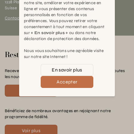
1228 Plan-les-Ouates (GE)
notre site, améliorer votre expérience en
Suisse
ligne et vous présenter des contenus
personnalisés en fonction de vos
Contact et horaires
préférences. Vous pouvez retirer votre
consentement à tout moment en cliquant
sur
« En savoir plus »
ou dans notre
déclaration de protection des données.
Nous vous souhaitons une agréable visite
Rester en contact
sur notre site Internet !
En savoir plus
Recevez nos offres exclusives, nos conseils pratiques et toutes
les nouvelles Schilliger
Accepter
S'inscrire
Bénéficiez de nombreux avantages en rejoignant notre
programme de fidélité.
Voir plus