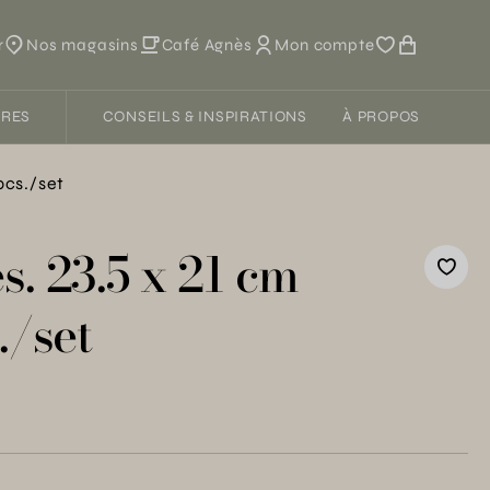
r
Nos magasins
Café Agnès
Mon compte
FRES
CONSEILS & INSPIRATIONS
À PROPOS
pcs./set
s. 23.5 x 21 cm
./set