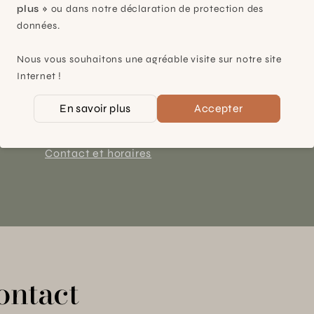
plus »
ou dans notre déclaration de protection des
données.
Plan-les-Ouates
Nous vous souhaitons une agréable visite sur notre site
À 15mn du centre de Genève
Internet !
Chemin des Charrotons 25
En savoir plus
Accepter
1228 Plan-les-Ouates (GE)
Suisse
Contact et horaires
ontact