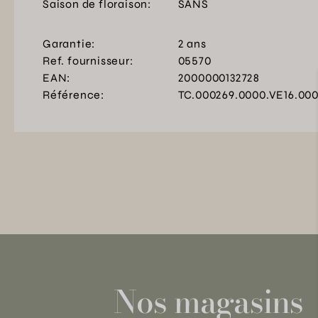
Saison de floraison:
SANS
Garantie:
2 ans
Ref. fournisseur:
05570
EAN:
2000000132728
Référence:
TC.000269.0000.VE16.00
Nos magasins