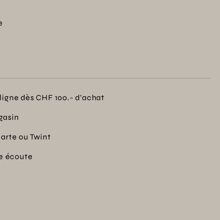
e
ligne dès CHF 100.- d’achat
gasin
carte ou Twint
re écoute