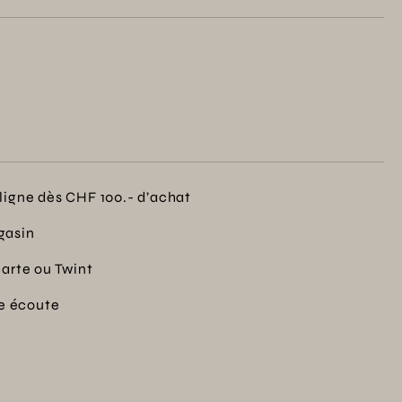
ligne dès CHF 100.- d’achat
gasin
carte ou Twint
re écoute