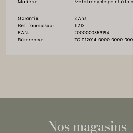
Matière:
Métal recyclé peint à la 
Garantie:
2 Ans
Ref. fournisseur:
11213
EAN:
2000000359194
Référence:
TC.P12014.0000.0000.00
Nos magasins