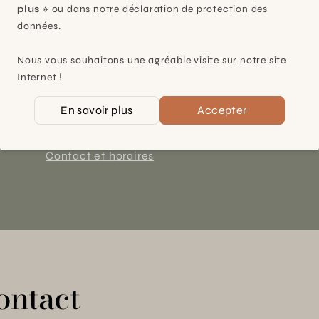
plus »
ou dans notre déclaration de protection des
données.
Plan-les-Ouates
Nous vous souhaitons une agréable visite sur notre site
À 15mn du centre de Genève
Internet !
Chemin des Charrotons 25
En savoir plus
Accepter
1228 Plan-les-Ouates (GE)
Suisse
Contact et horaires
ontact