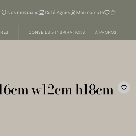
r
Nos magasins
Café Agnès
Mon compte
FRES
CONSEILS & INSPIRATIONS
À PROPOS
a
l16cm w12cm h18cm