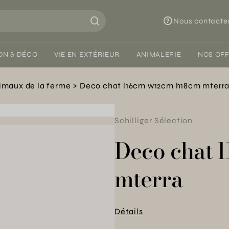
Nous contacte
ON & DÉCO
VIE EN EXTÉRIEUR
ANIMALERIE
NOS OF
imaux de la ferme
Deco chat l16cm w12cm h18cm mterr
Schilliger Sélection
Deco chat 
mterra
Détails