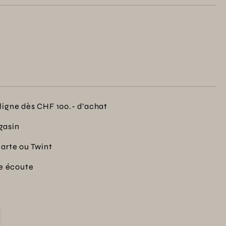
ligne dès CHF 100.- d’achat
gasin
carte ou Twint
re écoute