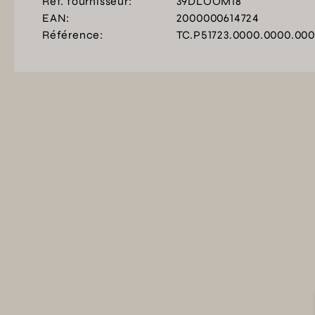
Ref. fournisseur:
39DLOOM18
EAN:
2000000614724
Référence:
TC.P51723.0000.0000.00