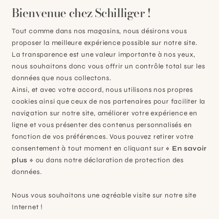
Bienvenue chez Schilliger !
Tout comme dans nos magasins, nous désirons vous
proposer la meilleure expérience possible sur notre site.
La transparence est une valeur importante à nos yeux,
nous souhaitons donc vous offrir un contrôle total sur les
données que nous collectons.
Ainsi, et avec votre accord, nous utilisons nos propres
cookies ainsi que ceux de nos partenaires pour faciliter la
navigation sur notre site, améliorer votre expérience en
Plan-les-Ouates
ligne et vous présenter des contenus personnalisés en
fonction de vos préférences. Vous pouvez retirer votre
À 15mn du centre de Genève
consentement à tout moment en cliquant sur
« En savoir
Chemin des Charrotons 25
plus »
ou dans notre déclaration de protection des
1228 Plan-les-Ouates (GE)
données.
Suisse
Nous vous souhaitons une agréable visite sur notre site
Contact et horaires
Internet !