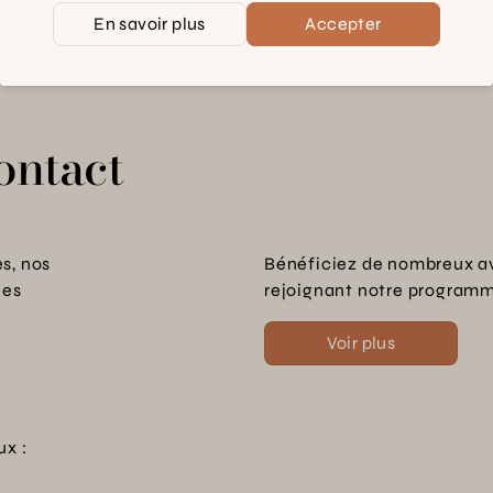
En savoir plus
Accepter
ontact
s, nos
Bénéficiez de nombreux a
les
rejoignant notre programme
Voir plus
ux :