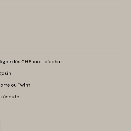
ligne dès CHF 100.- d’achat
gasin
carte ou Twint
re écoute