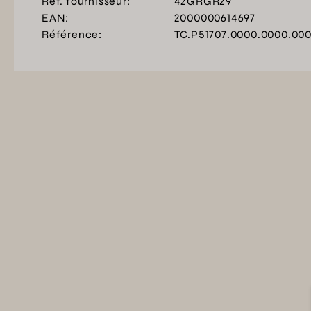
Ref. fournisseur:
42GRGR29
EAN:
2000000614697
Référence:
TC.P51707.0000.0000.00