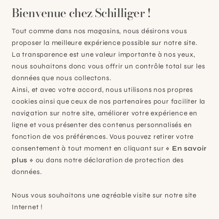
Bienvenue chez Schilliger !
Tout comme dans nos magasins, nous désirons vous
proposer la meilleure expérience possible sur notre site.
La transparence est une valeur importante à nos yeux,
nous souhaitons donc vous offrir un contrôle total sur les
données que nous collectons.
Ainsi, et avec votre accord, nous utilisons nos propres
cookies ainsi que ceux de nos partenaires pour faciliter la
navigation sur notre site, améliorer votre expérience en
Plan-les-Ouates
ligne et vous présenter des contenus personnalisés en
fonction de vos préférences. Vous pouvez retirer votre
À 15mn du centre de Genève
consentement à tout moment en cliquant sur
« En savoir
Chemin des Charrotons 25
plus »
ou dans notre déclaration de protection des
1228 Plan-les-Ouates (GE)
données.
Suisse
Nous vous souhaitons une agréable visite sur notre site
Contact et horaires
Internet !