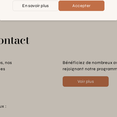
En savoir plus
Accepter
ontact
s, nos
Bénéficiez de nombreux a
les
rejoignant notre programme
Voir plus
ux :