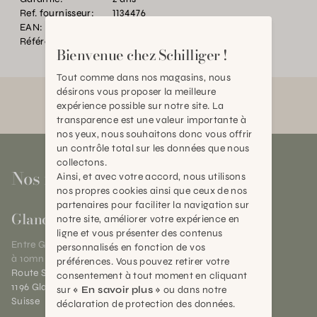
Ref. fournisseur:
1134476
EAN:
2000000609799
Référence:
SE.P12612.0000.BE01.0000
Bienvenue chez Schilliger !
Tout comme dans nos magasins, nous
désirons vous proposer la meilleure
expérience possible sur notre site. La
transparence est une valeur importante à
nos yeux, nous souhaitons donc vous offrir
un contrôle total sur les données que nous
collectons.
Nos magasins
Ainsi, et avec votre accord, nous utilisons
nos propres cookies ainsi que ceux de nos
partenaires pour faciliter la navigation sur
Gland
notre site, améliorer votre expérience en
ligne et vous présenter des contenus
Entre Genève et Lausanne,
personnalisés en fonction de vos
à 10mn de Nyon
préférences. Vous pouvez retirer votre
Route Suisse 40
consentement à tout moment en cliquant
1196 Gland (VD)
sur
« En savoir plus »
ou dans notre
Suisse
déclaration de protection des données.