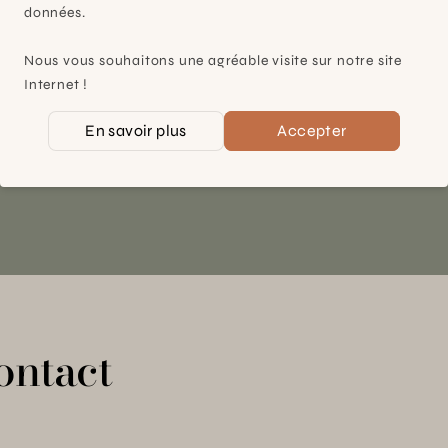
Plan-les-Ouates
données.
À 15mn du centre de Genève
Nous vous souhaitons une agréable visite sur notre site
Chemin des Charrotons 25
Internet !
1228 Plan-les-Ouates (GE)
En savoir plus
Accepter
Suisse
Contact et horaires
ontact