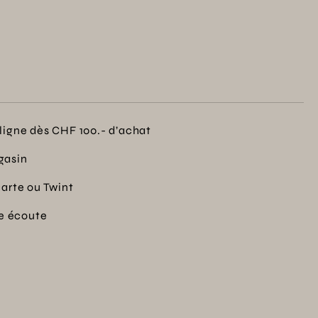
ligne dès CHF 100.- d’achat
gasin
carte ou Twint
re écoute