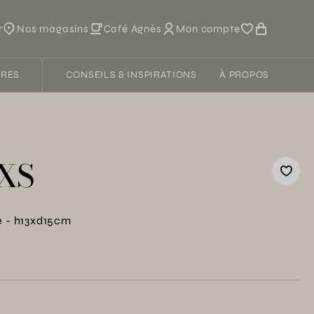
r
Nos magasins
Café Agnès
Mon compte
FRES
CONSEILS & INSPIRATIONS
À PROPOS
 XS
e - h13xd15cm