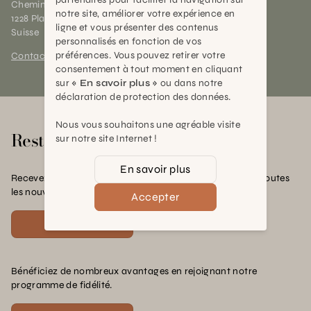
Chemin des Charrotons 25
notre site, améliorer votre expérience en
1228 Plan-les-Ouates (GE)
ligne et vous présenter des contenus
Suisse
personnalisés en fonction de vos
préférences. Vous pouvez retirer votre
Contact et horaires
consentement à tout moment en cliquant
sur
« En savoir plus »
ou dans notre
déclaration de protection des données.
Nous vous souhaitons une agréable visite
Rester en contact
sur notre site Internet !
En savoir plus
Recevez nos offres exclusives, nos conseils pratiques et toutes
les nouvelles Schilliger
Accepter
S'inscrire
Bénéficiez de nombreux avantages en rejoignant notre
programme de fidélité.