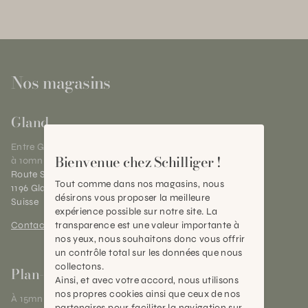
Nos magasins
Gland
Entre Genève et Lausanne,
Bienvenue chez Schilliger !
à 10mn de Nyon
Route Suisse 40
Tout comme dans nos magasins, nous
1196 Gland (VD)
désirons vous proposer la meilleure
Suisse
expérience possible sur notre site. La
transparence est une valeur importante à
Contact et horaires
nos yeux, nous souhaitons donc vous offrir
un contrôle total sur les données que nous
collectons.
Plan-les-Ouates
Ainsi, et avec votre accord, nous utilisons
nos propres cookies ainsi que ceux de nos
À 15mn du centre de Genève
partenaires pour faciliter la navigation sur