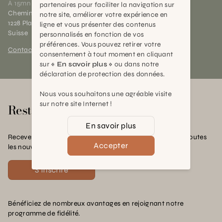
À 15mn du centre de Genève
partenaires pour faciliter la navigation sur
Chemin des Charrotons 25
notre site, améliorer votre expérience en
1228 Plan-les-Ouates (GE)
ligne et vous présenter des contenus
Suisse
personnalisés en fonction de vos
préférences. Vous pouvez retirer votre
Contact et horaires
consentement à tout moment en cliquant
sur
« En savoir plus »
ou dans notre
déclaration de protection des données.
Nous vous souhaitons une agréable visite
sur notre site Internet !
Rester en contact
En savoir plus
Recevez nos offres exclusives, nos conseils pratiques et toutes
Accepter
les nouvelles Schilliger
S'inscrire
Bénéficiez de nombreux avantages en rejoignant notre
programme de fidélité.