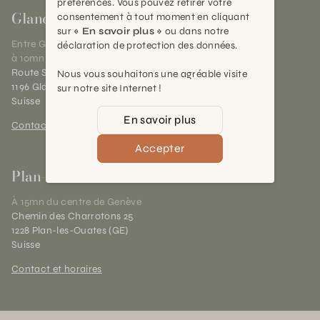
préférences. Vous pouvez retirer votre
Gland
consentement à tout moment en cliquant
sur
« En savoir plus »
ou dans notre
Entre Genève et Lausanne,
déclaration de protection des données.
à 10mn de Nyon
Route Suisse 40
Nous vous souhaitons une agréable visite
1196 Gland (VD)
sur notre site Internet !
Suisse
En savoir plus
Contact et horaires
Accepter
Plan-les-Ouates
À 15mn du centre de Genève
Chemin des Charrotons 25
1228 Plan-les-Ouates (GE)
Suisse
Contact et horaires