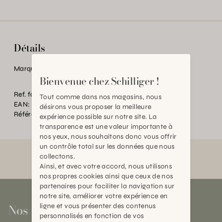
Détails
Marque:
Nobby
Bienvenue chez Schilliger !
Ref. fournisseur:
52455
Tout comme dans nos magasins, nous
EAN:
2000000605196
désirons vous proposer la meilleure
Référence:
AN.P53336.0000.0000.0000
expérience possible sur notre site. La
transparence est une valeur importante à
nos yeux, nous souhaitons donc vous offrir
un contrôle total sur les données que nous
collectons.
Ainsi, et avec votre accord, nous utilisons
nos propres cookies ainsi que ceux de nos
partenaires pour faciliter la navigation sur
notre site, améliorer votre expérience en
Nos magasins
ligne et vous présenter des contenus
personnalisés en fonction de vos