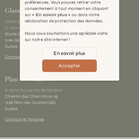
préférences. Vous pouvez retirer votre
Gland
consentement à tout moment en cliquant
sur
« En savoir plus »
ou dans notre
déclaration de protection des données.
Entre Genève et Lausanne,
à 10mn de Nyon
Nous vous souhaitons une agréable visite
Route Suisse 40
sur notre site Internet !
1196 Gland (VD)
Suisse
En savoir plus
Contact et horaires
Accepter
Plan-les-Ouates
À 15mn du centre de Genève
Chemin des Charrotons 25
1228 Plan-les-Ouates (GE)
Suisse
Contact et horaires