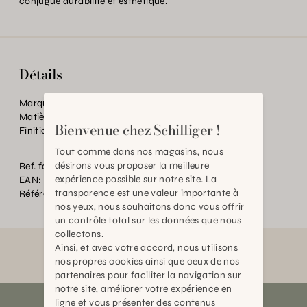
conjugue durabilité et esthétique.
Détails
Marque:
Schilliger Sélection
Matière:
Papier
Bienvenue chez Schilliger !
Finition:
Poignées en tissu
Tout comme dans nos magasins, nous
désirons vous proposer la meilleure
Ref. fournisseur:
XTUSH-21L
expérience possible sur notre site. La
EAN:
2000000604472
transparence est une valeur importante à
Référence:
BT.P91455.0000.0000.0000
nos yeux, nous souhaitons donc vous offrir
un contrôle total sur les données que nous
collectons.
Ainsi, et avec votre accord, nous utilisons
nos propres cookies ainsi que ceux de nos
partenaires pour faciliter la navigation sur
notre site, améliorer votre expérience en
ligne et vous présenter des contenus