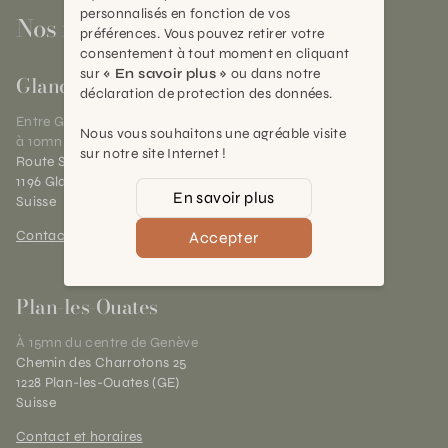
personnalisés en fonction de vos
Nos magasins
préférences. Vous pouvez retirer votre
consentement à tout moment en cliquant
sur
« En savoir plus »
ou dans notre
Gland
déclaration de protection des données.
Entre Genève et Lausanne,
Nous vous souhaitons une agréable visite
à 10mn de Nyon
sur notre site Internet !
Route Suisse 40
1196 Gland (VD)
En savoir plus
Suisse
Contact et horaires
Accepter
Plan-les-Ouates
À 15mn du centre de Genève
Chemin des Charrotons 25
1228 Plan-les-Ouates (GE)
Suisse
Contact et horaires