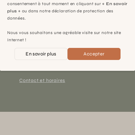
consentement à tout moment en cliquant sur
« En savoir
plus »
ou dans notre déclaration de protection des
données.
Plan-les-Ouates
Nous vous souhaitons une agréable visite sur notre site
Internet !
À 15mn du centre de Genève
En savoir plus
Accepter
Chemin des Charrotons 25
1228 Plan-les-Ouates (GE)
Suisse
Contact et horaires