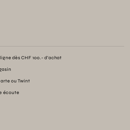
ligne dès CHF 100.- d’achat
gasin
carte ou Twint
re écoute