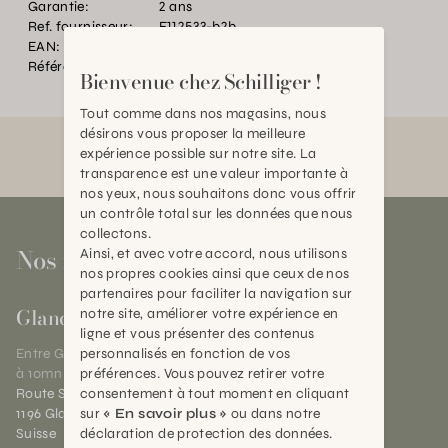
Garantie:
2 ans
Ref. fournisseur:
F112533-b2b
EAN:
2000000434226
Référence:
TC.P22209.0000.BA08.0000
Bienvenue chez Schilliger !
Tout comme dans nos magasins, nous
désirons vous proposer la meilleure
expérience possible sur notre site. La
transparence est une valeur importante à
nos yeux, nous souhaitons donc vous offrir
un contrôle total sur les données que nous
collectons.
Nos magasins
Ainsi, et avec votre accord, nous utilisons
nos propres cookies ainsi que ceux de nos
partenaires pour faciliter la navigation sur
Gland
notre site, améliorer votre expérience en
ligne et vous présenter des contenus
personnalisés en fonction de vos
Entre Genève et Lausanne,
préférences. Vous pouvez retirer votre
à 10mn de Nyon
consentement à tout moment en cliquant
Route Suisse 40
sur
« En savoir plus »
ou dans notre
1196 Gland (VD)
déclaration de protection des données.
Suisse