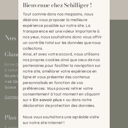
Bienvenue chez Schilliger !
Tout comme dans nos magasins, nous
désirons vous proposer la meilleure
expérience possible sur notre site. La
transparence est une valeur importante à
Nos magasins
nos yeux, nous souhaitons donc vous offrir
un contrôle total sur les données que nous
collectons.
Gland
Ainsi, et avec votre accord, nous utilisons
nos propres cookies ainsi que ceux de nos
Entre Genève et Lausanne,
partenaires pour faciliter la navigation sur
à 10mn de Nyon
notre site, améliorer votre expérience en
Route Suisse 40
ligne et vous présenter des contenus
1196 Gland (VD)
personnalisés en fonction de vos
Suisse
préférences. Vous pouvez retirer votre
consentement à tout moment en cliquant
Contact et horaires
sur
« En savoir plus »
ou dans notre
déclaration de protection des données.
Plan-les-Ouates
Nous vous souhaitons une agréable visite
sur notre site Internet !
À 15mn du centre de Genève