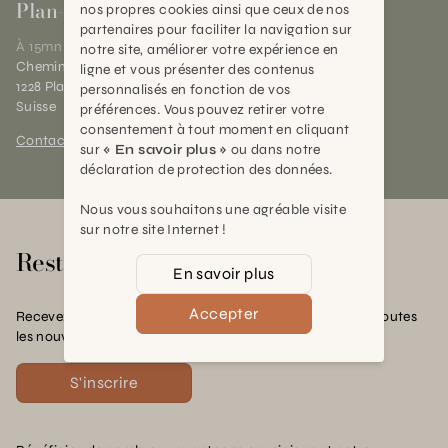
Plan-les-Ouates
nos propres cookies ainsi que ceux de nos
partenaires pour faciliter la navigation sur
À 15mn du centre de Genève
notre site, améliorer votre expérience en
Chemin des Charrotons 25
ligne et vous présenter des contenus
1228 Plan-les-Ouates (GE)
personnalisés en fonction de vos
Suisse
préférences. Vous pouvez retirer votre
consentement à tout moment en cliquant
Contact et horaires
sur
« En savoir plus »
ou dans notre
déclaration de protection des données.
Nous vous souhaitons une agréable visite
sur notre site Internet !
Rester en contact
En savoir plus
Accepter
Recevez nos offres exclusives, nos conseils pratiques et toutes
les nouvelles Schilliger
S'inscrire