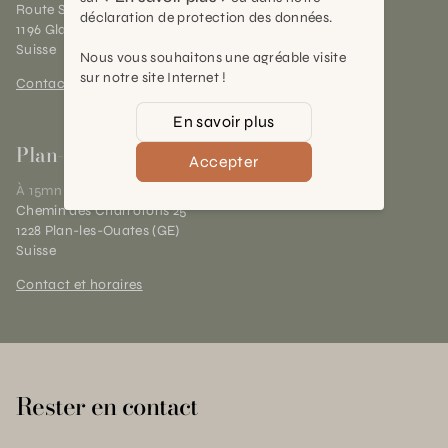
Route Suisse 40
déclaration de protection des données.
1196 Gland (VD)
Suisse
Nous vous souhaitons une agréable visite
sur notre site Internet !
Contact et horaires
En savoir plus
Plan-les-Ouates
Accepter
À 15mn du centre de Genève
Chemin des Charrotons 25
1228 Plan-les-Ouates (GE)
Suisse
Contact et horaires
Rester en contact