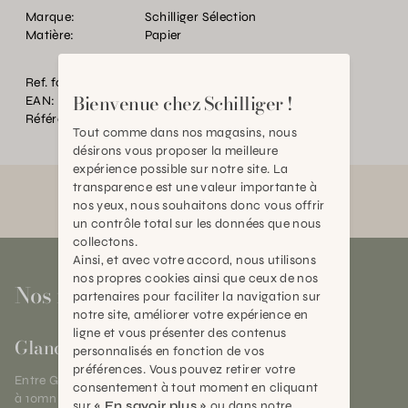
Marque:
Schilliger Sélection
Matière:
Papier
Ref. fournisseur:
451844
Bienvenue chez Schilliger !
EAN:
2000000598563
Référence:
BT.P89421.0000.0000.0000
Tout comme dans nos magasins, nous
désirons vous proposer la meilleure
expérience possible sur notre site. La
transparence est une valeur importante à
nos yeux, nous souhaitons donc vous offrir
un contrôle total sur les données que nous
collectons.
Ainsi, et avec votre accord, nous utilisons
nos propres cookies ainsi que ceux de nos
Nos magasins
partenaires pour faciliter la navigation sur
notre site, améliorer votre expérience en
ligne et vous présenter des contenus
Gland
personnalisés en fonction de vos
préférences. Vous pouvez retirer votre
Entre Genève et Lausanne,
consentement à tout moment en cliquant
à 10mn de Nyon
sur
« En savoir plus »
ou dans notre