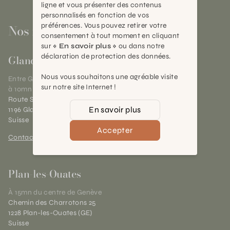
ligne et vous présenter des contenus
personnalisés en fonction de vos
préférences. Vous pouvez retirer votre
Nos magasins
consentement à tout moment en cliquant
sur
« En savoir plus »
ou dans notre
déclaration de protection des données.
Gland
Nous vous souhaitons une agréable visite
Entre Genève et Lausanne,
sur notre site Internet !
à 10mn de Nyon
Route Suisse 40
En savoir plus
1196 Gland (VD)
Suisse
Accepter
Contact et horaires
Plan-les-Ouates
À 15mn du centre de Genève
Chemin des Charrotons 25
1228 Plan-les-Ouates (GE)
Suisse