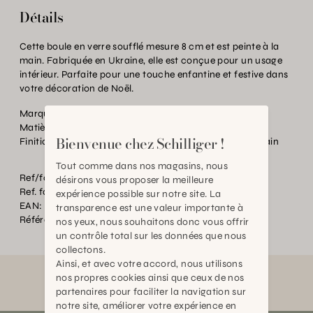
Détails
Cette boule en verre soufflé mesure 8 cm et est peinte à la
main. Fabriquée en Ukraine, elle est conçue pour un usage
intérieur. Parfaite pour une touche enfantine et festive dans
votre décoration de Noël.
Marque:
Schilliger Sélection
Matière:
Verre
Bienvenue chez Schilliger !
Finition:
Soufflé à la bouche et peint à la main
Tout comme dans nos magasins, nous
Ref/fourn. Couleur:
rouge noel
désirons vous proposer la meilleure
Ref. fournisseur:
50321
expérience possible sur notre site. La
EAN:
2000000598521
transparence est une valeur importante à
Référence:
BT.P89382.0000.RG07.0000
nos yeux, nous souhaitons donc vous offrir
un contrôle total sur les données que nous
collectons.
Ainsi, et avec votre accord, nous utilisons
nos propres cookies ainsi que ceux de nos
partenaires pour faciliter la navigation sur
notre site, améliorer votre expérience en