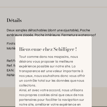
Détails
Deux sangles détachables (dont une ajustable), Poche
extérieure zippée, Poche intérieure, Fermeture waterproof
Finition:
Deux sangles détachables
Bienvenue chez Schilliger !
Matière:
Nylon recyclé
Tout comme dans nos magasins, nous
Ref/fourn. Couleur:
POWDER JUNGLE
désirons vous proposer la meilleure
Ref. fournisseur:
ESCAPE
expérience possible sur notre site. La
EAN:
2000000598494
transparence est une valeur importante à
Référence:
BT.P89370.0000.RG53.0000
nos yeux, nous souhaitons donc vous offrir
un contrôle total sur les données que nous
collectons.
Ainsi, et avec votre accord, nous utilisons
nos propres cookies ainsi que ceux de nos
partenaires pour faciliter la navigation sur
notre site, améliorer votre expérience en