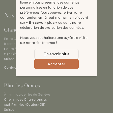
ligne et vous présenter des contenus
personnalisés en fonction de vos
préférences. Vous pouvez retirer votre
Nos magasins
consentement à tout moment en cliquant
sur
« En savoir plus »
ou dans notre
déclaration de protection des données.
Gland
Nous vous souhaitons une agréable visite
Entre Genève et Lausanne,
sur notre site Internet !
à 10mn de Nyon
Route Suisse 40
En savoir plus
1196 Gland (VD)
Suisse
Accepter
Contact et horaires
Plan-les-Ouates
À 15mn du centre de Genève
Chemin des Charrotons 25
1228 Plan-les-Ouates (GE)
Suisse