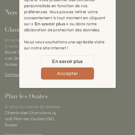
personnalisés en fonction de vos
Nos magasins
préférences. Vous pouvez retirer votre
consentement à tout moment en cliquant
sur
« En savoir plus »
ou dans notre
Gland
déclaration de protection des données.
Entre Genève et Lausanne,
Nous vous souhaitons une agréable visite
à 10mn de Nyon
sur notre site Internet !
Route Suisse 40
1196 Gland (VD)
En savoir plus
Suisse
Accepter
Contact et horaires
Plan-les-Ouates
À 15mn du centre de Genève
Chemin des Charrotons 25
1228 Plan-les-Ouates (GE)
Suisse