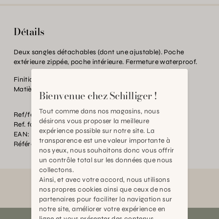
Détails
Deux sangles détachables (dont une ajustable). Poche
extérieure zippée, poche intérieure. Fermeture waterproof.
Finition:
sangle tressée colorée
Matière:
Nylon recyclé
Bienvenue chez Schilliger !
Tout comme dans nos magasins, nous
Ref/fourn. Couleur:
POWDER JUNGLE
désirons vous proposer la meilleure
Ref. fournisseur:
URBAN
expérience possible sur notre site. La
EAN:
2000000598490
transparence est une valeur importante à
Référence:
BT.P89366.0000.RG53.0000
nos yeux, nous souhaitons donc vous offrir
un contrôle total sur les données que nous
collectons.
Ainsi, et avec votre accord, nous utilisons
nos propres cookies ainsi que ceux de nos
partenaires pour faciliter la navigation sur
notre site, améliorer votre expérience en
ligne et vous présenter des contenus