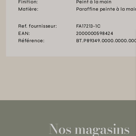
Finition:
Peint à la main
Matière:
Paraffine peinte à la mai
Ref. fournisseur:
FA17213-1C
EAN:
2000000598424
Référence:
BT.P89349.0000.0000.00
Nos magasins