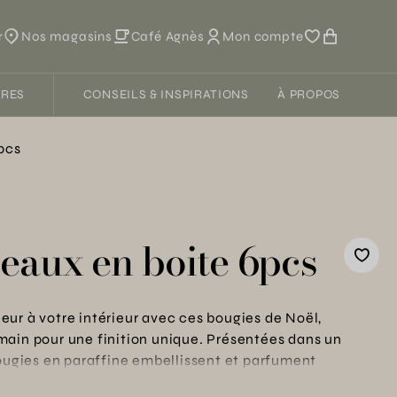
r
Nos magasins
Café Agnès
Mon compte
FRES
CONSEILS & INSPIRATIONS
À PROPOS
pcs
eaux en boite 6pcs
ur à votre intérieur avec ces bougies de Noël,
main pour une finition unique. Présentées dans un
bougies en paraffine embellissent et parfument
flétant un esprit de tranquillité et de convivialité