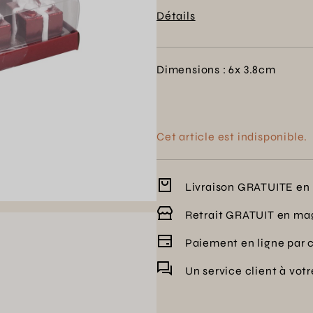
pour vos moments en famille
Détails
enseigne envers l'excellence 
durant la saison festive.
Dimensions : 6x 3.8cm
Cet article est indisponible.
Livraison GRATUITE en 
Retrait GRATUIT en ma
Paiement en ligne par 
Un service client à vot