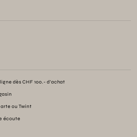
. Chaque pièce représente l'engagement de notre
et le design attentif. Ideal pour décorer ou offrir
ligne dès CHF 100.- d’achat
gasin
carte ou Twint
re écoute