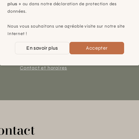
plus »
ou dans notre déclaration de protection des
données.
Plan-les-Ouates
Nous vous souhaitons une agréable visite sur notre site
À 15mn du centre de Genève
Internet !
Chemin des Charrotons 25
En savoir plus
Accepter
1228 Plan-les-Ouates (GE)
Suisse
Contact et horaires
ontact