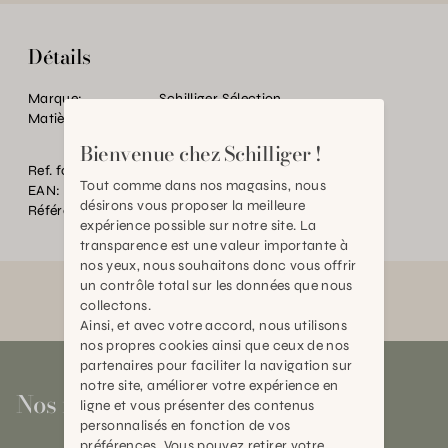
Détails
Marque:
Schilliger Sélection
Matière:
Résine
Bienvenue chez Schilliger !
Ref. fournisseur:
FY1323619
Tout comme dans nos magasins, nous
EAN:
2000000598406
désirons vous proposer la meilleure
Référence:
BT.P89329.0000.0000.0000
expérience possible sur notre site. La
transparence est une valeur importante à
nos yeux, nous souhaitons donc vous offrir
un contrôle total sur les données que nous
collectons.
Ainsi, et avec votre accord, nous utilisons
nos propres cookies ainsi que ceux de nos
partenaires pour faciliter la navigation sur
notre site, améliorer votre expérience en
Nos magasins
ligne et vous présenter des contenus
personnalisés en fonction de vos
préférences. Vous pouvez retirer votre