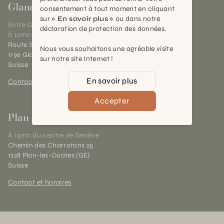
Gland
consentement à tout moment en cliquant
sur
« En savoir plus »
ou dans notre
Entre Genève et Lausanne,
déclaration de protection des données.
à 10mn de Nyon
Route Suisse 40
Nous vous souhaitons une agréable visite
1196 Gland (VD)
sur notre site Internet !
Suisse
En savoir plus
Contact et horaires
Accepter
Plan-les-Ouates
À 15mn du centre de Genève
Chemin des Charrotons 25
1228 Plan-les-Ouates (GE)
Suisse
Contact et horaires