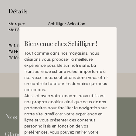
Détails
Marque:
Schilliger Sélection
Matière:
Résine
Bienvenue chez Schilliger !
Ref. fournisseur:
FY1223525
EAN:
2000000598404
Tout comme dans nos magasins, nous
Référence:
BT.P89327.0000.0000.0000
désirons vous proposer la meilleure
expérience possible sur notre site. La
transparence est une valeur importante à
nos yeux, nous souhaitons donc vous offrir
un contrôle total sur les données que nous
collectons.
Ainsi, et avec votre accord, nous utilisons
nos propres cookies ainsi que ceux de nos
partenaires pour faciliter la navigation sur
Nos magasins
notre site, améliorer votre expérience en
ligne et vous présenter des contenus
personnalisés en fonction de vos
Gland
préférences. Vous pouvez retirer votre