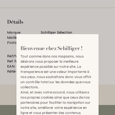
Détails
Marque:
Schilliger Sélection
Matière:
Paraffine
Finition:
20000
Bienvenue chez Schilliger !
Ref/fourn. Couleur:
Metalic White
Tout comme dans nos magasins, nous
Ref. fournisseur:
Spiral Table Candle 280/27
désirons vous proposer la meilleure
EAN:
2000000598233
expérience possible sur notre site. La
Référence:
BT.P89226.0000.BA20.0000
transparence est une valeur importante à
nos yeux, nous souhaitons donc vous offrir
un contrôle total sur les données que nous
collectons.
Ainsi, et avec votre accord, nous utilisons
nos propres cookies ainsi que ceux de nos
partenaires pour faciliter la navigation sur
notre site, améliorer votre expérience en
ligne et vous présenter des contenus