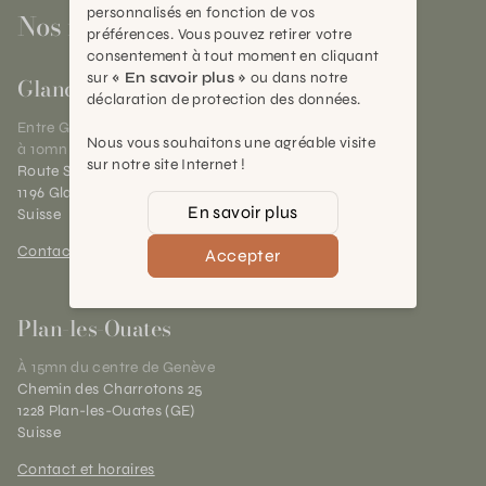
personnalisés en fonction de vos
Nos magasins
préférences. Vous pouvez retirer votre
consentement à tout moment en cliquant
sur
« En savoir plus »
ou dans notre
Gland
déclaration de protection des données.
Entre Genève et Lausanne,
Nous vous souhaitons une agréable visite
à 10mn de Nyon
sur notre site Internet !
Route Suisse 40
1196 Gland (VD)
En savoir plus
Suisse
Contact et horaires
Accepter
Plan-les-Ouates
À 15mn du centre de Genève
Chemin des Charrotons 25
1228 Plan-les-Ouates (GE)
Suisse
Contact et horaires