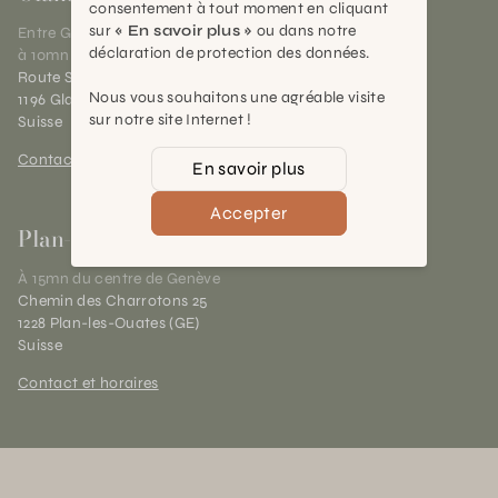
consentement à tout moment en cliquant
sur
« En savoir plus »
ou dans notre
Entre Genève et Lausanne,
déclaration de protection des données.
à 10mn de Nyon
Route Suisse 40
Nous vous souhaitons une agréable visite
1196 Gland (VD)
sur notre site Internet !
Suisse
Contact et horaires
En savoir plus
Accepter
Plan-les-Ouates
À 15mn du centre de Genève
Chemin des Charrotons 25
1228 Plan-les-Ouates (GE)
Suisse
Contact et horaires