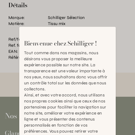
Détails
Marque:
Schilliger Sélection
Matière:
Tissu mix
Ref/fourn. Couleur:
RE/WH/GR
Bienvenue chez Schilliger !
Ref. fournisseur:
539500712001
EAN:
2000000597909
Tout comme dans nos magasins, nous
Référence:
BT.P88973.0000.0000.0000
désirons vous proposer la meilleure
expérience possible sur notre site. La
transparence est une valeur importante à
nos yeux, nous souhaitons donc vous offrir
un contrôle total sur les données que nous
collectons.
Ainsi, et avec votre accord, nous utilisons
nos propres cookies ainsi que ceux de nos
partenaires pour faciliter la navigation sur
Nos magasins
notre site, améliorer votre expérience en
ligne et vous présenter des contenus
personnalisés en fonction de vos
Gland
préférences. Vous pouvez retirer votre