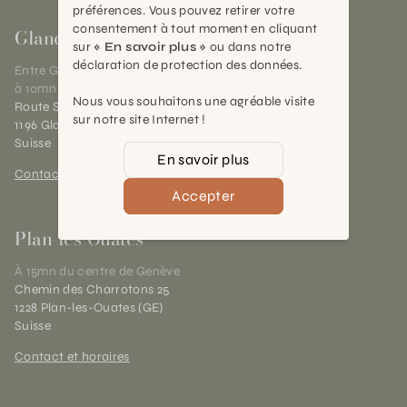
préférences. Vous pouvez retirer votre
consentement à tout moment en cliquant
Gland
sur
« En savoir plus »
ou dans notre
déclaration de protection des données.
Entre Genève et Lausanne,
à 10mn de Nyon
Nous vous souhaitons une agréable visite
Route Suisse 40
sur notre site Internet !
1196 Gland (VD)
Suisse
En savoir plus
Contact et horaires
Accepter
Plan-les-Ouates
À 15mn du centre de Genève
Chemin des Charrotons 25
1228 Plan-les-Ouates (GE)
Suisse
Contact et horaires