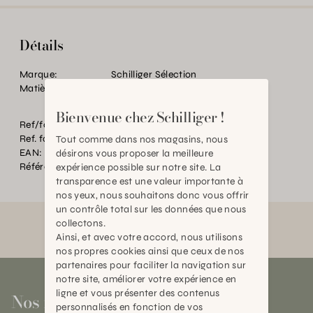
Détails
Marque:
Schilliger Sélection
Matière:
PVC/PE
Bienvenue chez Schilliger !
Ref/fourn. Couleur:
GO (#17)
Ref. fournisseur:
533804955001
Tout comme dans nos magasins, nous
EAN:
2000000597907
désirons vous proposer la meilleure
Référence:
BT.P88971.0000.JA15.0000
expérience possible sur notre site. La
transparence est une valeur importante à
nos yeux, nous souhaitons donc vous offrir
un contrôle total sur les données que nous
collectons.
Ainsi, et avec votre accord, nous utilisons
nos propres cookies ainsi que ceux de nos
partenaires pour faciliter la navigation sur
notre site, améliorer votre expérience en
ligne et vous présenter des contenus
Nos magasins
personnalisés en fonction de vos