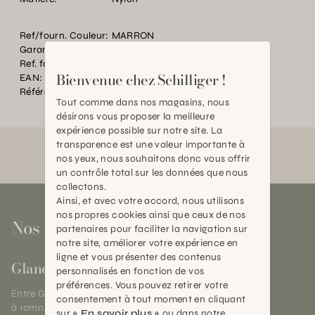
Ref/fourn. Couleur:
MARRON
Garantie:
2 ans
Ref. fournisseur:
LSSURF
Bienvenue chez Schilliger !
EAN:
2000000266309
Référence:
AN.P25016.0000.BR19.0000
Tout comme dans nos magasins, nous
désirons vous proposer la meilleure
expérience possible sur notre site. La
transparence est une valeur importante à
nos yeux, nous souhaitons donc vous offrir
un contrôle total sur les données que nous
collectons.
Ainsi, et avec votre accord, nous utilisons
nos propres cookies ainsi que ceux de nos
Nos magasins
partenaires pour faciliter la navigation sur
notre site, améliorer votre expérience en
ligne et vous présenter des contenus
Gland
personnalisés en fonction de vos
préférences. Vous pouvez retirer votre
Entre Genève et Lausanne,
consentement à tout moment en cliquant
à 10mn de Nyon
sur
« En savoir plus »
ou dans notre