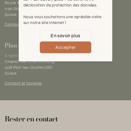
Route Suisse 40
déclaration de protection des données.
1196 Gland (VD)
Suisse
Nous vous souhaitons une agréable visite
sur notre site Internet !
Contact et horaires
En savoir plus
Plan-les-Ouates
Accepter
À 15mn du centre de Genève
Chemin des Charrotons 25
1228 Plan-les-Ouates (GE)
Suisse
Contact et horaires
Rester en contact