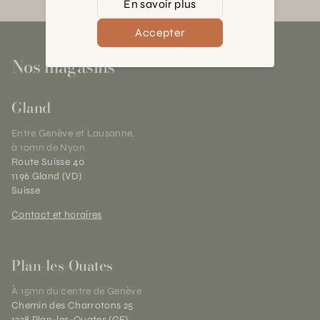
En savoir plus
Accepter
Nos magasins
Gland
Entre Genève et Lausanne,
à 10mn de Nyon
Route Suisse 40
1196 Gland (VD)
Suisse
Contact et horaires
Plan-les-Ouates
À 15mn du centre de Genève
Chemin des Charrotons 25
1228 Plan-les-Ouates (GE)