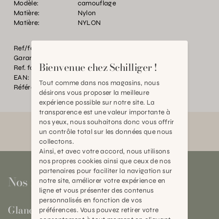
Modèle:
camouflage
Matière:
Nylon
Matière:
NYLON
Ref/fourn. Couleur:
CAMOUFLA
Garantie:
2 ans
Bienvenue chez Schilliger !
Ref. fournisseur:
HNCAMO_78_040
EAN:
2000000195753
Tout comme dans nos magasins, nous
Référence:
AN.P04932.0000.VE07.0000
désirons vous proposer la meilleure
expérience possible sur notre site. La
transparence est une valeur importante à
nos yeux, nous souhaitons donc vous offrir
un contrôle total sur les données que nous
collectons.
Ainsi, et avec votre accord, nous utilisons
nos propres cookies ainsi que ceux de nos
partenaires pour faciliter la navigation sur
Nos magasins
notre site, améliorer votre expérience en
ligne et vous présenter des contenus
personnalisés en fonction de vos
Gland
préférences. Vous pouvez retirer votre