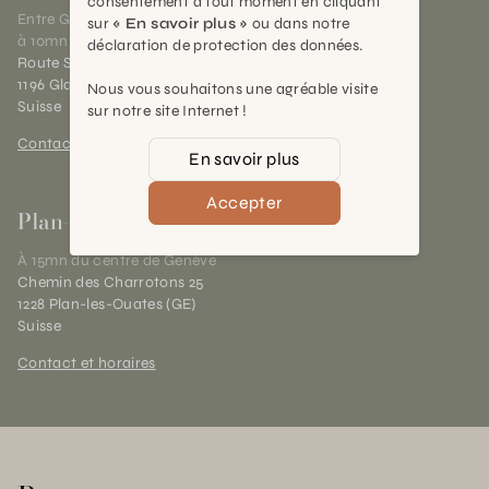
consentement à tout moment en cliquant
Entre Genève et Lausanne,
sur
« En savoir plus »
ou dans notre
à 10mn de Nyon
déclaration de protection des données.
Route Suisse 40
1196 Gland (VD)
Nous vous souhaitons une agréable visite
Suisse
sur notre site Internet !
Contact et horaires
En savoir plus
Accepter
Plan-les-Ouates
À 15mn du centre de Genève
Chemin des Charrotons 25
1228 Plan-les-Ouates (GE)
Suisse
Contact et horaires