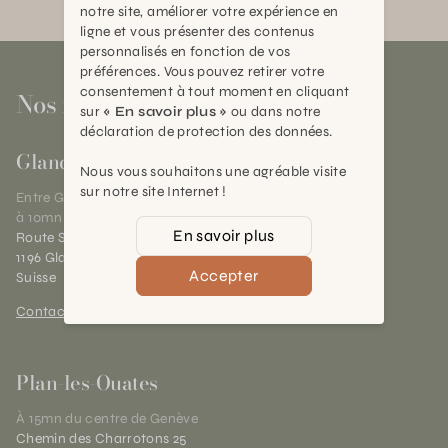
notre site, améliorer votre expérience en
ligne et vous présenter des contenus
personnalisés en fonction de vos
préférences. Vous pouvez retirer votre
consentement à tout moment en cliquant
Nos magasins
sur
« En savoir plus »
ou dans notre
déclaration de protection des données.
Gland
Nous vous souhaitons une agréable visite
sur notre site Internet !
Entre Genève et Lausanne,
à 10mn de Nyon
En savoir plus
Route Suisse 40
1196 Gland (VD)
Accepter
Suisse
Contact et horaires
Plan-les-Ouates
À 15mn du centre de Genève
Chemin des Charrotons 25