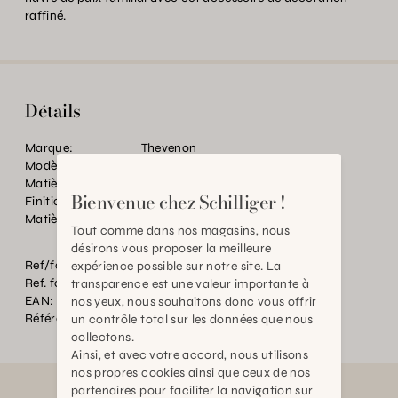
raffiné.
Détails
Marque:
Thevenon
Modèle:
CAPRICE
Matière:
Coton
Bienvenue chez Schilliger !
Finition:
FINITION BORD A BORD (+ZIP)
Matière:
100CO
Tout comme dans nos magasins, nous
désirons vous proposer la meilleure
Ref/fourn. Couleur:
FOND BLEU GRIS
expérience possible sur notre site. La
Ref. fournisseur:
CF2605604SC1
transparence est une valeur importante à
EAN:
2000000583106
nos yeux, nous souhaitons donc vous offrir
Référence:
BT.P81148.0000.GR22.0000
un contrôle total sur les données que nous
collectons.
Ainsi, et avec votre accord, nous utilisons
nos propres cookies ainsi que ceux de nos
partenaires pour faciliter la navigation sur