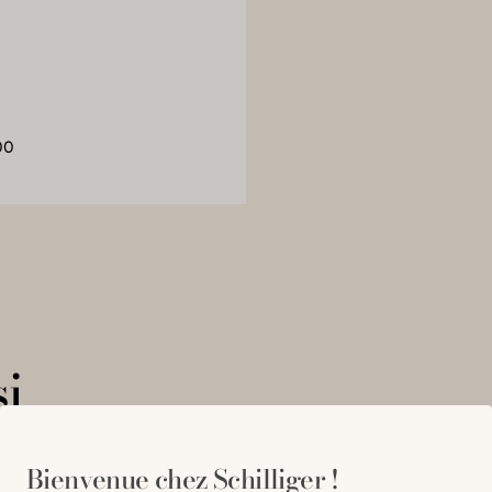
00
i
Bienvenue chez Schilliger !