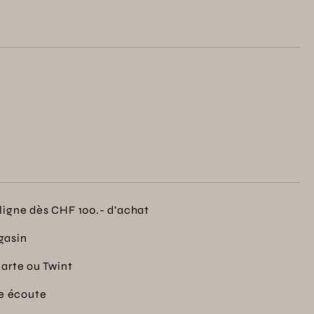
s moments de convivialité et de douceur.
ligne dès CHF 100.- d’achat
gasin
carte ou Twint
re écoute