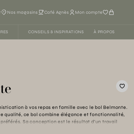
r
Nos magasins
Café Agnès
Mon compte
FRES
CONSEILS & INSPIRATIONS
À PROPOS
te
stication à vos repas en famille avec le bol Belmonte.
 qualité, ce bol combine élégance et fonctionnalité,
 préférés. Sa conception est le résultat d'un travail
 la fois esthétisme et durabilité. Un ajout parfait à