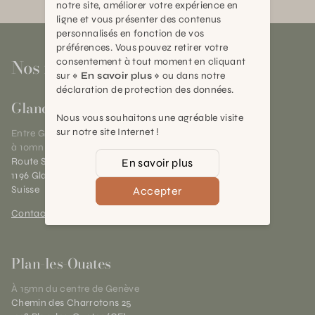
notre site, améliorer votre expérience en
ligne et vous présenter des contenus
personnalisés en fonction de vos
préférences. Vous pouvez retirer votre
Nos magasins
consentement à tout moment en cliquant
sur
« En savoir plus »
ou dans notre
déclaration de protection des données.
Gland
Nous vous souhaitons une agréable visite
sur notre site Internet !
Entre Genève et Lausanne,
à 10mn de Nyon
Route Suisse 40
En savoir plus
1196 Gland (VD)
Suisse
Accepter
Contact et horaires
Plan-les-Ouates
À 15mn du centre de Genève
Chemin des Charrotons 25