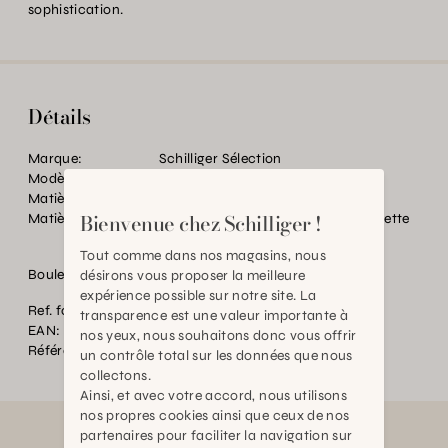
sophistication.
Détails
Marque:
Schilliger Sélection
Modèle:
Diffuseur d'Art
Matière:
Verre
Bienvenue chez Schilliger !
Matière:
Bouteille en verre peinte avec étiquette
tissée jacquard
Tout comme dans nos magasins, nous
Bouleau / Italie
désirons vous proposer la meilleure
expérience possible sur notre site. La
Ref. fournisseur:
AR802
transparence est une valeur importante à
EAN:
2000000578364
nos yeux, nous souhaitons donc vous offrir
Référence:
BT.P80298.0000.0000.0000
un contrôle total sur les données que nous
collectons.
Ainsi, et avec votre accord, nous utilisons
nos propres cookies ainsi que ceux de nos
partenaires pour faciliter la navigation sur