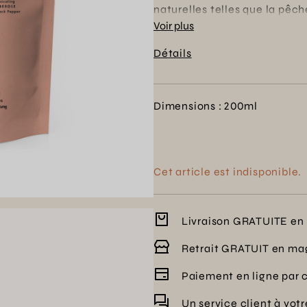
naturelles telles que la pêc
assure une diffusion continu
Voir plus
environnement grâce à son c
Détails
dans votre maison pour une 
la famille.
Dimensions : 200ml
Cet article est indisponible.
Livraison GRATUITE en 
Retrait GRATUIT en ma
Paiement en ligne par 
Un service client à vot