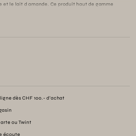
he et le lait d amande. Ce produit haut de gamme
e de votre parfum préféré tout en respectant l?
onditionnement 100% recyclable. Invitez la nature
atmosphère douce et accueillante. parfaite pour réunir
ligne dès CHF 100.- d’achat
gasin
carte ou Twint
re écoute