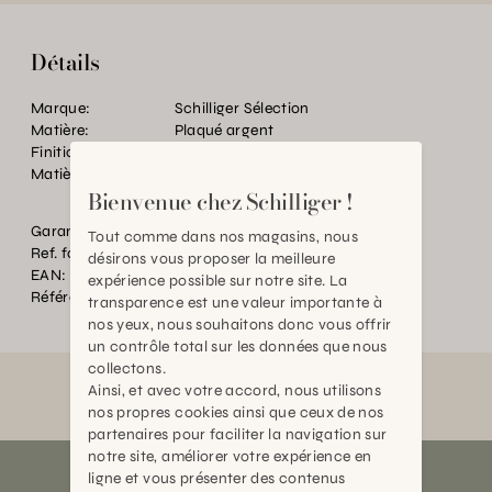
Détails
Marque:
Schilliger Sélection
Matière:
Plaqué argent
Finition:
Laiton plaqué argent 3 microns
Matière:
Laiton plaqué argent 3 microns
Bienvenue chez Schilliger !
Garantie:
2 ans
Tout comme dans nos magasins, nous
Ref. fournisseur:
2328-O
désirons vous proposer la meilleure
EAN:
2000000567562
expérience possible sur notre site. La
Référence:
BT.P76056.0000.0000.0000
transparence est une valeur importante à
nos yeux, nous souhaitons donc vous offrir
un contrôle total sur les données que nous
collectons.
Ainsi, et avec votre accord, nous utilisons
nos propres cookies ainsi que ceux de nos
partenaires pour faciliter la navigation sur
notre site, améliorer votre expérience en
ligne et vous présenter des contenus