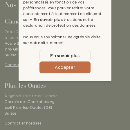
Nos magasins
personnalisés en fonction de vos
préférences. Vous pouvez retirer votre
consentement à tout moment en cliquant
Gland
sur
« En savoir plus »
ou dans notre
déclaration de protection des données.
Entre Genève et Lausanne,
Nous vous souhaitons une agréable visite
à 10mn de Nyon
sur notre site Internet !
Route Suisse 40
1196 Gland (VD)
Suisse
En savoir plus
Contact et horaires
Accepter
Plan-les-Ouates
À 15mn du centre de Genève
Chemin des Charrotons 25
1228 Plan-les-Ouates (GE)
Suisse
Contact et horaires