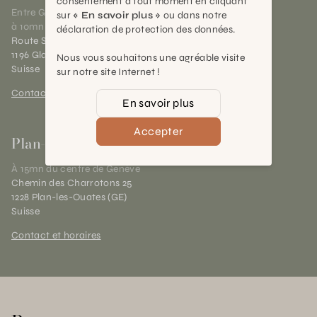
consentement à tout moment en cliquant
Entre Genève et Lausanne,
sur
« En savoir plus »
ou dans notre
à 10mn de Nyon
déclaration de protection des données.
Route Suisse 40
1196 Gland (VD)
Nous vous souhaitons une agréable visite
Suisse
sur notre site Internet !
Contact et horaires
En savoir plus
Accepter
Plan-les-Ouates
À 15mn du centre de Genève
Chemin des Charrotons 25
1228 Plan-les-Ouates (GE)
Suisse
Contact et horaires