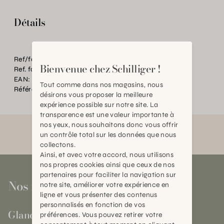
Détails
Ref/fourn. Couleur:
creme
Bienvenue chez Schilliger !
Ref. fournisseur:
43993-05
EAN:
2000000570854
Tout comme dans nos magasins, nous
Référence:
BT.P78018.0000.BA23.0000
désirons vous proposer la meilleure
expérience possible sur notre site. La
transparence est une valeur importante à
nos yeux, nous souhaitons donc vous offrir
un contrôle total sur les données que nous
collectons.
Ainsi, et avec votre accord, nous utilisons
nos propres cookies ainsi que ceux de nos
partenaires pour faciliter la navigation sur
Nos magasins
notre site, améliorer votre expérience en
ligne et vous présenter des contenus
personnalisés en fonction de vos
Gland
préférences. Vous pouvez retirer votre