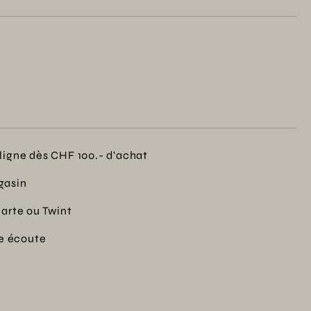
ligne dès CHF 100.- d’achat
gasin
carte ou Twint
re écoute