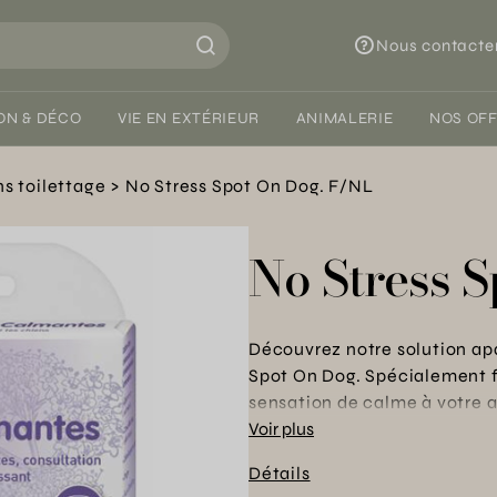
Nous contacte
ON & DÉCO
VIE EN EXTÉRIEUR
ANIMALERIE
NOS OF
ns toilettage
No Stress Spot On Dog. F/NL
No Stress 
Découvrez notre solution ap
Spot On Dog. Spécialement f
sensation de calme à votre an
harmonieuse. Facile à appliqu
Voir plus
des situations stressantes. P
Détails
d’esprit totale. Un indispen