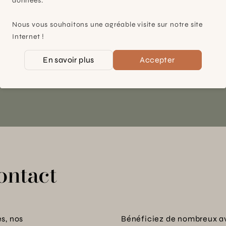
données.
À 15mn du centre de Genève
Nous vous souhaitons une agréable visite sur notre site
Chemin des Charrotons 25
Internet !
1228 Plan-les-Ouates (GE)
Suisse
En savoir plus
Accepter
Contact et horaires
ontact
s, nos
Bénéficiez de nombreux a