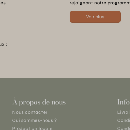
les
rejoignant notre programme
Voir plus
ux :
À propos de nous
Info
Nous contacter
Livra
Qui sommes-nous ?
Condi
Production locale
Condi