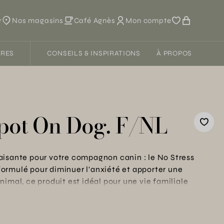
r
Nos magasins
Café Agnès
Mon compte
FRES
CONSEILS & INSPIRATIONS
À PROPOS
Spot On Dog. F/NL
aisante pour votre compagnon canin : le No Stress
ormulé pour diminuer l'anxiété et apporter une
imal, ce produit est idéal pour une vie familiale
er et sûr pour votre chien, il assure son bien-être lors
rofitez de deux ans de garantie pour une tranquillité
sable pour cultiver un environnement paisible pour tous