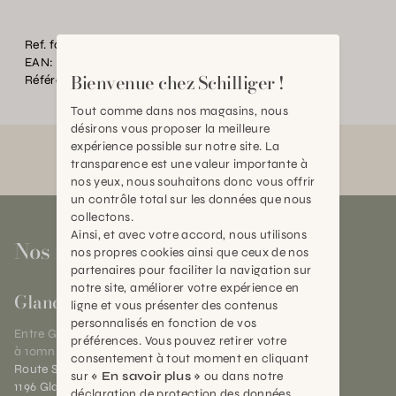
Ref. fournisseur:
8551
EAN:
2000000527531
Bienvenue chez Schilliger !
Référence:
AN.P47891.0000.0000.0000
Tout comme dans nos magasins, nous
désirons vous proposer la meilleure
expérience possible sur notre site. La
transparence est une valeur importante à
nos yeux, nous souhaitons donc vous offrir
un contrôle total sur les données que nous
collectons.
Ainsi, et avec votre accord, nous utilisons
Nos magasins
nos propres cookies ainsi que ceux de nos
partenaires pour faciliter la navigation sur
notre site, améliorer votre expérience en
Gland
ligne et vous présenter des contenus
personnalisés en fonction de vos
Entre Genève et Lausanne,
préférences. Vous pouvez retirer votre
à 10mn de Nyon
consentement à tout moment en cliquant
Route Suisse 40
sur
« En savoir plus »
ou dans notre
1196 Gland (VD)
déclaration de protection des données.