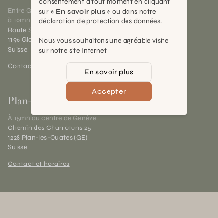
consentement à tout moment en cliquant
Entre Genève et Lausanne,
sur
« En savoir plus »
ou dans notre
à 10mn de Nyon
déclaration de protection des données.
Route Suisse 40
1196 Gland (VD)
Nous vous souhaitons une agréable visite
Suisse
sur notre site Internet !
Contact et horaires
En savoir plus
Accepter
Plan-les-Ouates
À 15mn du centre de Genève
Chemin des Charrotons 25
1228 Plan-les-Ouates (GE)
Suisse
Contact et horaires