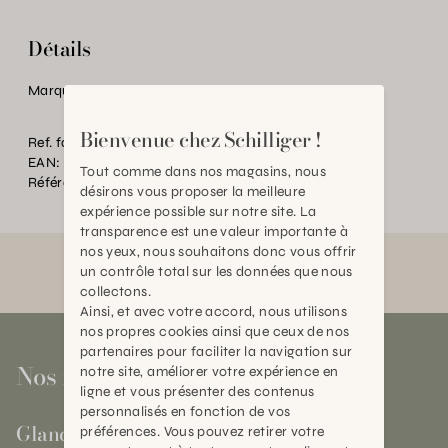
Détails
Marque:
Snuggis
Bienvenue chez Schilliger !
Ref. fournisseur:
Q519.237
EAN:
2000000555456
Tout comme dans nos magasins, nous
Référence:
AN.P50060.0000.0000.0000
désirons vous proposer la meilleure
expérience possible sur notre site. La
transparence est une valeur importante à
nos yeux, nous souhaitons donc vous offrir
un contrôle total sur les données que nous
collectons.
Ainsi, et avec votre accord, nous utilisons
nos propres cookies ainsi que ceux de nos
partenaires pour faciliter la navigation sur
Nos magasins
notre site, améliorer votre expérience en
ligne et vous présenter des contenus
personnalisés en fonction de vos
Gland
préférences. Vous pouvez retirer votre