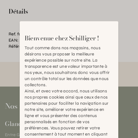
Détails
Ref. fournisseur:
BA21169
Bienvenue chez Schilliger !
EAN:
2000000198883
Référence:
AN.P07410.0000.0000.0000
Tout comme dans nos magasins, nous
désirons vous proposer la meilleure
expérience possible sur notre site. La
transparence est une valeur importante à
nos yeux, nous souhaitons donc vous offrir
un contrôle total sur les données que nous
collectons.
Ainsi, et avec votre accord, nous utilisons
nos propres cookies ainsi que ceux de nos
Nos magasins
partenaires pour faciliter la navigation sur
notre site, améliorer votre expérience en
ligne et vous présenter des contenus
Gland
personnalisés en fonction de vos
préférences. Vous pouvez retirer votre
consentement à tout moment en cliquant
Entre Genève et Lausanne,