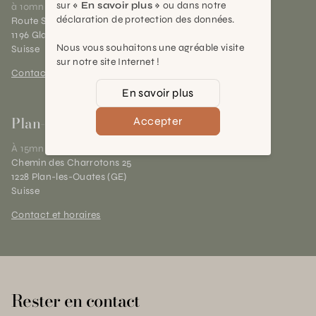
sur
« En savoir plus »
ou dans notre
à 10mn de Nyon
déclaration de protection des données.
Route Suisse 40
1196 Gland (VD)
Nous vous souhaitons une agréable visite
Suisse
sur notre site Internet !
Contact et horaires
En savoir plus
Plan-les-Ouates
Accepter
À 15mn du centre de Genève
Chemin des Charrotons 25
1228 Plan-les-Ouates (GE)
Suisse
Contact et horaires
Rester en contact