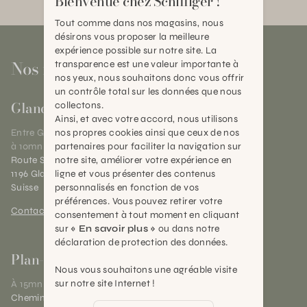
Bienvenue chez Schilliger !
Tout comme dans nos magasins, nous
désirons vous proposer la meilleure
expérience possible sur notre site. La
Nos magasins
transparence est une valeur importante à
nos yeux, nous souhaitons donc vous offrir
un contrôle total sur les données que nous
Gland
collectons.
Ainsi, et avec votre accord, nous utilisons
nos propres cookies ainsi que ceux de nos
Entre Genève et Lausanne,
partenaires pour faciliter la navigation sur
à 10mn de Nyon
notre site, améliorer votre expérience en
Route Suisse 40
ligne et vous présenter des contenus
1196 Gland (VD)
personnalisés en fonction de vos
Suisse
préférences. Vous pouvez retirer votre
Contact et horaires
consentement à tout moment en cliquant
sur
« En savoir plus »
ou dans notre
déclaration de protection des données.
Plan-les-Ouates
Nous vous souhaitons une agréable visite
sur notre site Internet !
À 15mn du centre de Genève
Chemin des Charrotons 25